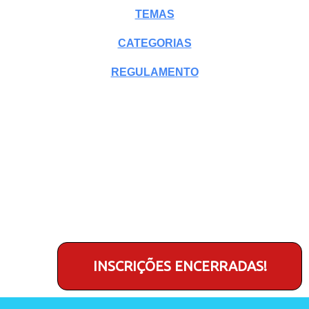
TEMAS
CATEGORIAS
REGULAMENTO
Uma realização da
CDL/BH
em parceria com o
Sindicato dos Jornalistas Profissionais de
Minas Gerais (SJPMG)
.
INSCRIÇÕES ENCERRADAS!