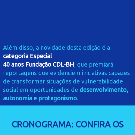
Além disso, a novidade desta edição é a
categoria Especial
40 anos Fundação CDL-BH
, que premiará
reportagens que evidenciem iniciativas capazes
de transformar situações de vulnerabilidade
social em oportunidades de
desenvolvimento,
autonomia e protagonismo
.
CRONOGRAMA: CONFIRA OS