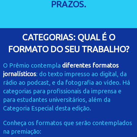
PRAZOS.
CATEGORIAS: QUAL É O
FORMATO DO SEU TRABALHO?
O Prêmio contempla
diferentes formatos
jornalísticos
: do texto impresso ao digital, da
rádio ao podcast, e da fotografia ao vídeo. Há
categorias para profissionais da imprensa e
para estudantes universitários, além da
Categoria Especial desta edição.
Conheça os formatos que serão contemplados
na premiação: