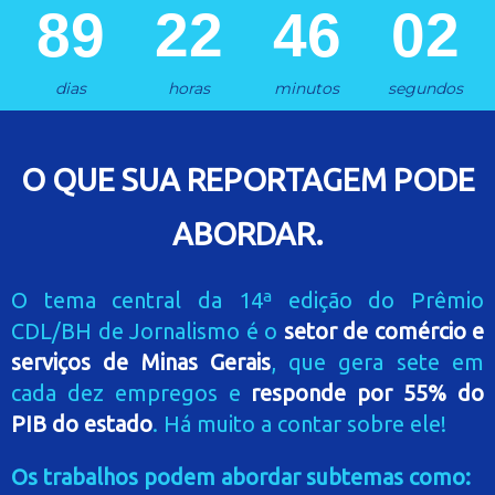
89
22
46
02
dias
horas
minutos
segundos
O QUE SUA REPORTAGEM PODE
ABORDAR.
O tema central da 14ª edição do Prêmio
CDL/BH de Jornalismo é o
setor de comércio e
serviços de Minas Gerais
, que gera sete em
cada dez empregos e
responde por 55% do
PIB do estado
. Há muito a contar sobre ele!
Os trabalhos podem abordar subtemas como: